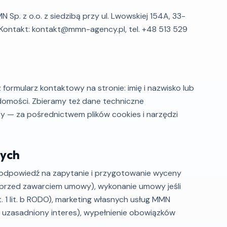
p. z o.o. z siedzibą przy ul. Lwowskiej 154A, 33-
ontakt: kontakt@mmn-agency.pl, tel. +48 513 529
ormularz kontaktowy na stronie: imię i nazwisko lub
adomości. Zbieramy też dane techniczne
yty — za pośrednictwem plików cookies i narzędzi
nych
odpowiedź na zapytanie i przygotowanie wyceny
nia przed zawarciem umowy), wykonanie umowy jeśli
. 1 lit. b RODO), marketing własnych usług MMN
ie uzasadniony interes), wypełnienie obowiązków