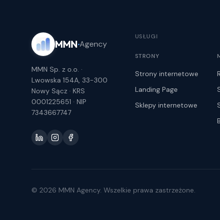
USŁUGI
MMN
·
Agency
STRONY
MMN Sp. z o.o. ·
Strony internetowe
Lwowska 154A, 33-300
Landing Page
Nowy Sącz · KRS
0001225651 · NIP
Sklepy internetowe
7343667747
© 2026 MMN Agency. Wszelkie prawa zastrzeżone.