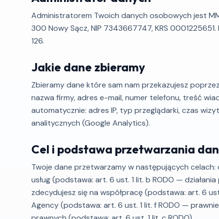
Administratorem Twoich danych osobowych jest MMN S
300 Nowy Sącz, NIP 7343667747, KRS 0001225651. K
126.
Jakie dane zbieramy
Zbieramy dane które sam nam przekazujesz poprzez f
nazwa firmy, adres e-mail, numer telefonu, treść wi
automatycznie: adres IP, typ przeglądarki, czas wiz
analitycznych (Google Analytics).
Cel i podstawa przetwarzania da
Twoje dane przetwarzamy w następujących celach: 
usług (podstawa: art. 6 ust. 1 lit. b RODO — działa
zdecydujesz się na współpracę (podstawa: art. 6 ust
Agency (podstawa: art. 6 ust. 1 lit. f RODO — prawn
prawnych (podstawa: art. 6 ust. 1 lit. c RODO).