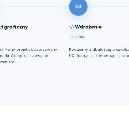
03
kt graficzny
Wdrożenie
3–7 dni
unikalny projekt dostosowany
Kodujemy z dbałością o szybko
marki. Akceptujesz wygląd
UX. Testujesz, komentujesz, akc
ożeniem.