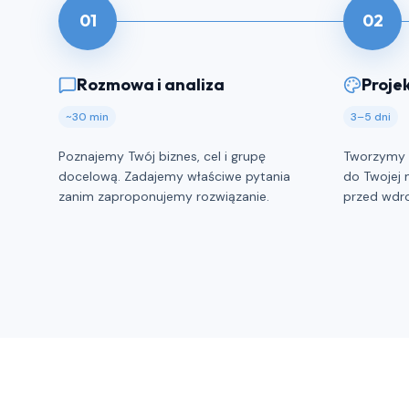
01
02
Rozmowa i analiza
Proje
~30 min
3–5 dni
Poznajemy Twój biznes, cel i grupę
Tworzymy 
docelową. Zadajemy właściwe pytania
do Twojej 
zanim zaproponujemy rozwiązanie.
przed wdr