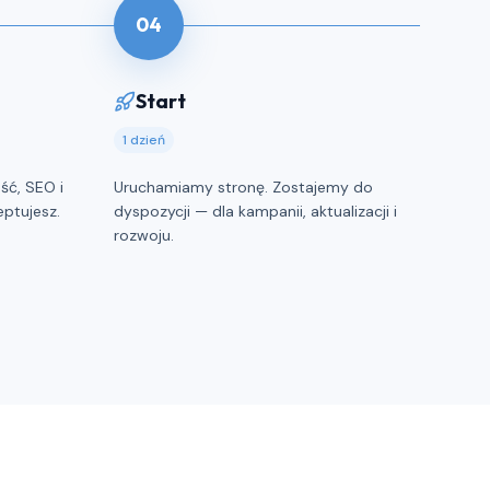
04
Start
1 dzień
ść, SEO i
Uruchamiamy stronę. Zostajemy do
eptujesz.
dyspozycji — dla kampanii, aktualizacji i
rozwoju.